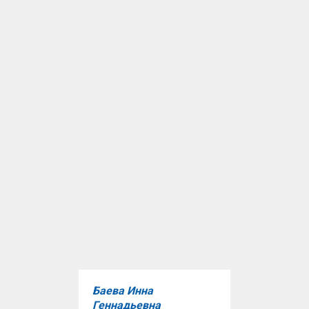
Баева Инна
Геннадьевн
а