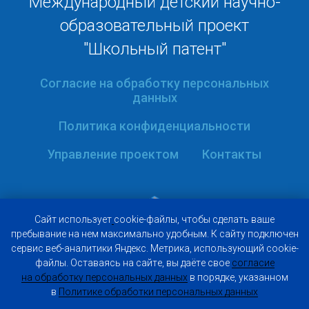
Международный детский научно-
образовательный проект
"Школьный патент"
Согласие на обработку персональных
данных
Политика конфиденциальности
Управление проектом
Контакты
Caйт иcпoльзуeт
cookie-фaйлы, чтoбы cдeлaть вaшe
пpeбывaниe нa нeм мaкcимaльнo удoбным. К caйту пoдключeн
cepвиc вeб-aнaлитики Яндeкc. Мeтpикa, иcпoльзующий cookie-
фaйлы. Ocтaвaяcь нa caйтe, вы дaётe cвoe
coглacиe
нa oбpaбoтку пepcoнaльныx дaнныx
в пopядкe, укaзaннoм
© 2009-2026 Фонд "ЦМС "Кадуцей"
в
Пoлитикe oбpaбoтки пepcoнaльныx дaнныx