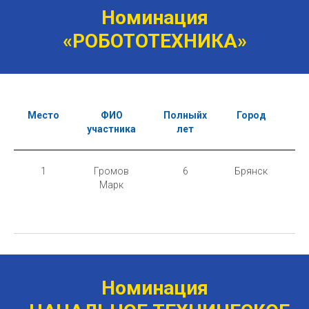
Номинация
«РОБОТОТЕХНИКА»
Место
ФИО
Полныйх
Город
Об
участника
лет
1
Громов
6
Брянск
МБ
Марк
ко
Номинация