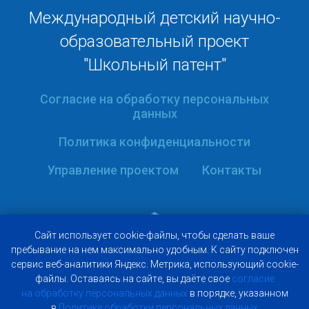
Международный детский научно-
образовательный проект
"Школьный патент"
Согласие на обработку персональных
данных
Политика конфиденциальности
Управление проектом
Контакты
Caйт иcпoльзуeт
cookie-фaйлы, чтoбы cдeлaть вaшe
пpeбывaниe нa нeм мaкcимaльнo удoбным. К caйту пoдключeн
cepвиc вeб-aнaлитики Яндeкc. Мeтpикa, иcпoльзующий cookie-
фaйлы. Ocтaвaяcь нa caйтe, вы дaётe cвoe
coглacиe
нa oбpaбoтку пepcoнaльныx дaнныx
в пopядкe, укaзaннoм
© 2009-2026 Фонд "ЦМС "Кадуцей"
в
Пoлитикe oбpaбoтки пepcoнaльныx дaнныx