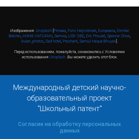
Изображения:
Unsplash
[
Pimaaa
,
Fons Heijnsbroek
,
Europeana
,
Dimitar
Belchev
,
ANNIE HATUANH
,
Samwa
,
LISK OBE
,
Eric Prouzet
,
Spencer Chow
,
buian_photos
,
Dad hotel
,
Prashant
,
Samiul Haque Bhuyan
].
Перед использованием, пожалуйста, ознакомьтесь с Условиями
использования
Unsplash
. Вы можете удалить этот блок.
Международный детский научно-
образовательный проект
"Школьный патент"
Согласие на обработку персональных
данных