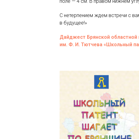
поле — 4 см. В правом нижнем уг
С нетерпением ждем встречи с ва
в будущее!»
Дайджест Брянской областной 
им. Ф. И. Тютчева «Школьный п