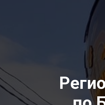
Реги
по 