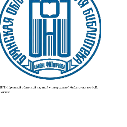
ЦПТИ Брянской областной научной универсальной библиотеки им Ф.И.
Тютчева