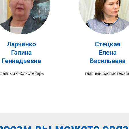
Ларченко
Стецкая
Галина
Елена
Геннадьевна
Васильевна
главный библиотекарь
главный библиотекар
росам вы можете связ