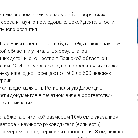
жным звеном в выявлении у ребят творческих
тереса к научно-исследовательской деятельности,
льного развития.
кольный патент — шаг в будущее!», а также научно-
кой области и уникальных результатов
аших детей и юношества в Брянской областной
е им. Ф. И. Тютчева ежегодно проводится выставка
авку ежегодно посещают от 500 до 600 человек,
урсий.
ники представляют в Региональную Дирекцию
кеты документов в печатном виде в соответствии
ной номинации.
снабжена этикеткой размером 10×5 см с указанием
втора и научного руководителя (если есть).
азмером: левое, верхнее и правое поля -3 см, нижнее