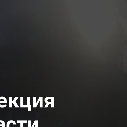
екция
асти