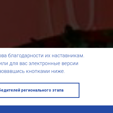
ва благодарности их наставникам.
вили для вас электронные версии
ьзовавшись кнопками ниже.
бедителей регионального этапа