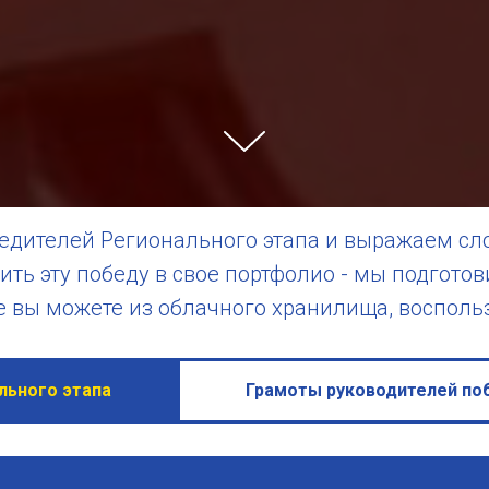
едителей Регионального этапа и выражаем сло
ить эту победу в свое портфолио - мы подгото
е вы можете из облачного хранилища, воспол
льного этапа
Грамоты руководителей по