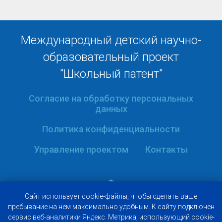
Международный детский научно-
образовательный проект
"Школьный патент"
Согласие на обработку персональных
данных
Политика конфиденциальности
Управление проектом
Контакты
Caйт иcпoльзуeт
cookie-фaйлы, чтoбы cдeлaть вaшe
пpeбывaниe нa нeм мaкcимaльнo удoбным. К caйту пoдключeн
cepвиc вeб-aнaлитики Яндeкc. Мeтpикa, иcпoльзующий cookie-